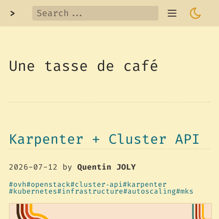
>
Une tasse de café
Karpenter + Cluster API
2026-07-12
by
Quentin JOLY
ovh
openstack
cluster‑api
karpenter
kubernetes
infrastructure
autoscaling
mks