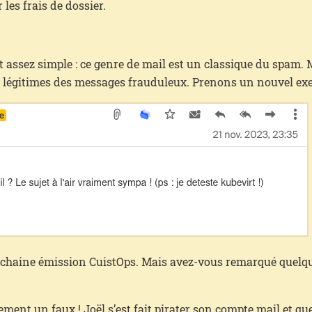
 les frais de dossier.
.
t assez simple : ce genre de mail est un classique du spam.
ages légitimes des messages frauduleux. Prenons un nouvel ex
rochaine émission CuistOps. Mais avez-vous remarqué quelq
ment un faux ! Joël s’est fait pirater son compte mail et qu