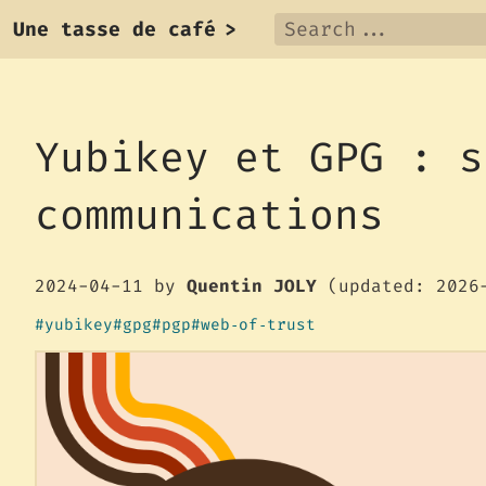
Une tasse de café
>
Yubikey et GPG : s
communications
2024-04-11
by
Quentin JOLY
(updated: 2026
yubikey
gpg
pgp
web‑of‑trust