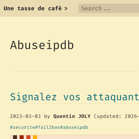
Une tasse de café
>
Abuseipdb
Signalez vos attaquan
2023-03-03
by
Quentin JOLY
(updated: 2026
securite
fail2ban
abuseipdb