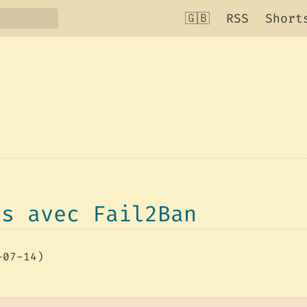
🇬🇧
RSS
Short
ts avec Fail2Ban
-07-14)