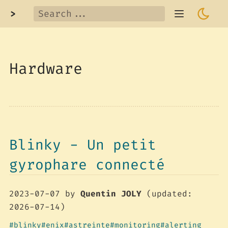
>
Hardware
Blinky - Un petit
gyrophare connecté
2023-07-07
by
Quentin JOLY
(updated:
2026-07-14)
blinky
enix
astreinte
monitoring
alerting