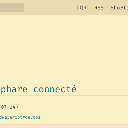
🇬🇧
RSS
Short
ophare connecté
-07-14)
dware
iot
devops