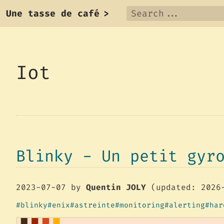
Une tasse de café
>
Iot
Blinky - Un petit gyr
2023-07-07
by
Quentin JOLY
(updated: 2026
blinky
enix
astreinte
monitoring
alerting
har