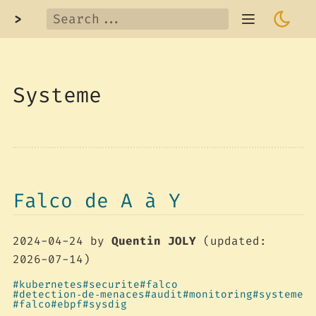
>
Systeme
Falco de A à Y
2024-04-24
by
Quentin JOLY
(updated:
2026-07-14)
kubernetes
securite
falco
detection‑de‑menaces
audit
monitoring
systeme
falco
ebpf
sysdig